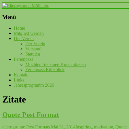
Zum
Inhalt
springen
Elterngruppe
Menü
Müllheim
Home
Mitglied werden
Verein
Der Verein
Elterngruppe
Der Verein
Müllheim
Vorstand
Statuten
Ferienpass
Möchten Sie einen Kurs anbieten
Ferienpass Rückblick
Kontakt
Links
Jahresprogramm 2026
Zitate
Quote Post Format
elterngruppe
Post Formats
Mai 31, 2014
Inspiring
,
motivation
,
Quote