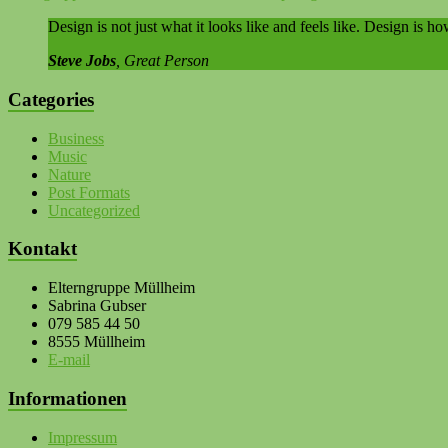
Design is not just what it looks like and feels like. Design is ho
Steve Jobs
, Great Person
Categories
Business
Music
Nature
Post Formats
Uncategorized
Kontakt
Elterngruppe Müllheim
Sabrina Gubser
079 585 44 50
8555 Müllheim
E-mail
Informationen
Impressum